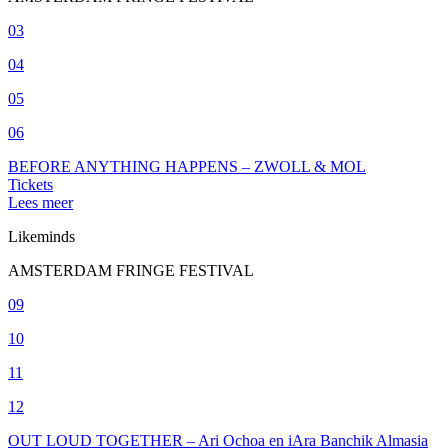
03
04
05
06
BEFORE ANYTHING HAPPENS – ZWOLL & MOL
Tickets
Lees meer
Likeminds
AMSTERDAM FRINGE FESTIVAL
09
10
11
12
OUT LOUD TOGETHER – Ari Ochoa en iAra Banchik Almasia