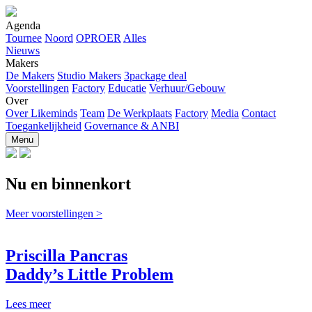
Agenda
Tournee
Noord
OPROER
Alles
Nieuws
Makers
De Makers
Studio Makers
3package deal
Voorstellingen
Factory
Educatie
Verhuur/Gebouw
Over
Over Likeminds
Team
De Werkplaats
Factory
Media
Contact
Toegankelijkheid
Governance & ANBI
Menu
Nu en binnenkort
Meer
voorstellingen
>
Priscilla Pancras
Daddy’s Little Problem
Lees meer