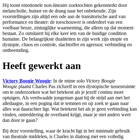
Hij toont emotionele non-lineaire zoektochten gekenmerkt door
melancholie, humor en de drang naar het onbekende. Zijn
voorstellingen zijn altijd een ode aan de transitorische aard van
performance en theater: de toeschouwer is onderdeel van een
voelbaar broze, zintuiglijke waarneming, die alleen op dat moment
bestaat. Zo ontsluiert hij elke keer iets van de huidige condition
humaine. De belangrijkste dualiteiten in zijn werk zijn utopie en
dystopie, chaos en controle, slachtoffer en agressor, verbinding en
ontheemding.
Heeft gewerkt aan
Victory Boogie Woogie
: In de mime solo
Victory Boogie
Woogie
plaatst Charles Pas zichzelf in een dystopische tussenruimte
om te onderzoeken wat het betekent als je jezelf continu moet
optuigen. Als verdwaalde jongeman gaat hij de strijd aan met het
alledaagse, in een poging dat te temmen en op zoek te gaan naar
alles wat daarachter ligt. Wat betekent het als je geen verbinding kan
vinden, ontreddering de overhand krijgt, maar je niet anders weet
dan door te gaan?
Bij deze voorstelling, waar de kracht ligt in het minimale gebruik
van theatrale middelen, is Charles in dialoog met een volledig