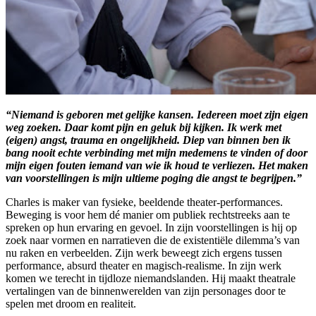
“Niemand is geboren met gelijke kansen. Iedereen moet zijn eigen
weg zoeken. Daar komt pijn en geluk bij kijken. Ik werk met
(eigen) angst, trauma en ongelijkheid. Diep van binnen ben ik
bang nooit echte verbinding met mijn medemens te vinden of door
mijn eigen fouten iemand van wie ik houd te verliezen. Het maken
van voorstellingen is mijn ultieme poging die angst te begrijpen.”
Charles is maker van fysieke, beeldende theater-performances.
Beweging is voor hem dé manier om publiek rechtstreeks aan te
spreken op hun ervaring en gevoel. In zijn voorstellingen is hij op
zoek naar vormen en narratieven die de existentiële dilemma’s van
nu raken en verbeelden. Zijn werk beweegt zich ergens tussen
performance, absurd theater en magisch-realisme. In zijn werk
komen we terecht in tijdloze niemandslanden. Hij maakt theatrale
vertalingen van de binnenwerelden van zijn personages door te
spelen met droom en realiteit.