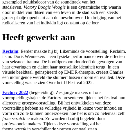
gesampled geluidsdecor van de soundtrack van het
stadsleven.
Victory Boogie Woogie
is een dynamische trip waarin
door middel van flitsen van een leven in de stad zich een steeds
groter plaatje openbaart aan de toeschouwer. De dreiging van het
radicaliseren van het individu ligt constant op de loer.
Heeft gewerkt aan
Reclaim
: Eerder maakte hij bij Likeminds de voorstelling, Reclaim,
i.s.m. Doris Wennekers – een fysieke performance over de effecten
van seksueel trauma. De hoofdpersoon doorleeft de gevolgen van
haar ervaringen en claimt haar menselijke identiteit terug. In een
visuele beeldtaal, geïnspireerd op EMDR-therapie, creëert Charles
een indringende wereld die sluimert tussen droom en realiteit. Deze
voorstelling was te zien Over het IJ Festival 2022.
Factory 2022
(begeleiding): Zes jonge makers uit ons
vooropleidingstraject de Factory presenteren tijdens het festival hun
allereerste groepsvoorstelling. Bij het ontwikkelen van deze
voorstelling hebben ze volledige vrijheid in keuze voor inhoud en
vorm om zo te kunnen onderzoeken hoe het is om zo helemaal zelf
from scratch
te maken. Ze worden daarbij begeleid door
professionele makers. Tijdens deze voorstelling zal het
thema
wraak
in verschillende vormen centraal staan.