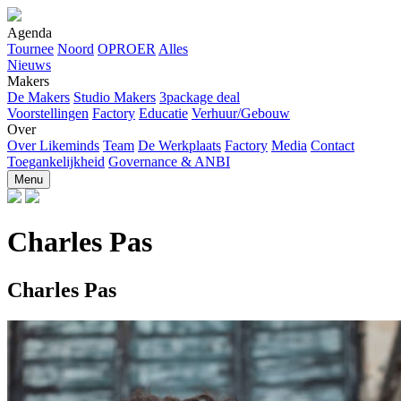
Agenda
Tournee
Noord
OPROER
Alles
Nieuws
Makers
De Makers
Studio Makers
3package deal
Voorstellingen
Factory
Educatie
Verhuur/Gebouw
Over
Over Likeminds
Team
De Werkplaats
Factory
Media
Contact
Toegankelijkheid
Governance & ANBI
Menu
Charles Pas
Charles Pas