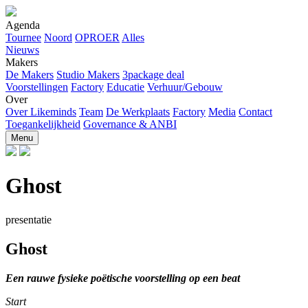
Agenda
Tournee
Noord
OPROER
Alles
Nieuws
Makers
De Makers
Studio Makers
3package deal
Voorstellingen
Factory
Educatie
Verhuur/Gebouw
Over
Over Likeminds
Team
De Werkplaats
Factory
Media
Contact
Toegankelijkheid
Governance & ANBI
Menu
Ghost
presentatie
Ghost
Een rauwe fysieke poëtische voorstelling op een beat
Start