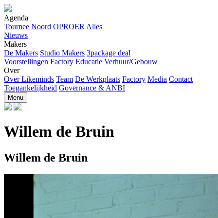
Agenda
Tournee
Noord
OPROER
Alles
Nieuws
Makers
De Makers
Studio Makers
3package deal
Voorstellingen
Factory
Educatie
Verhuur/Gebouw
Over
Over Likeminds
Team
De Werkplaats
Factory
Media
Contact
Toegankelijkheid
Governance & ANBI
Menu
Willem de Bruin
Willem de Bruin