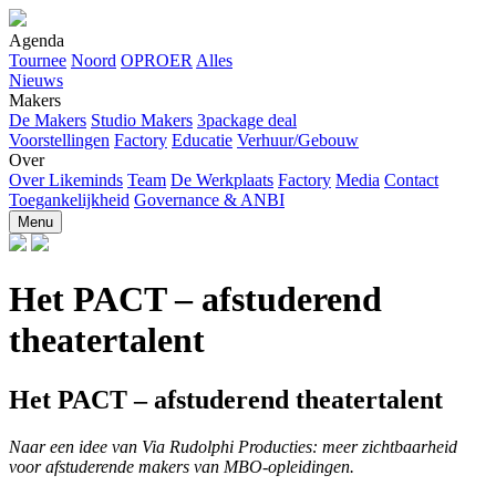
Agenda
Tournee
Noord
OPROER
Alles
Nieuws
Makers
De Makers
Studio Makers
3package deal
Voorstellingen
Factory
Educatie
Verhuur/Gebouw
Over
Over Likeminds
Team
De Werkplaats
Factory
Media
Contact
Toegankelijkheid
Governance & ANBI
Menu
Het PACT – afstuderend
theatertalent
Het PACT – afstuderend theatertalent
Naar een idee van Via Rudolphi Producties: meer zichtbaarheid
voor afstuderende makers van MBO-opleidingen.