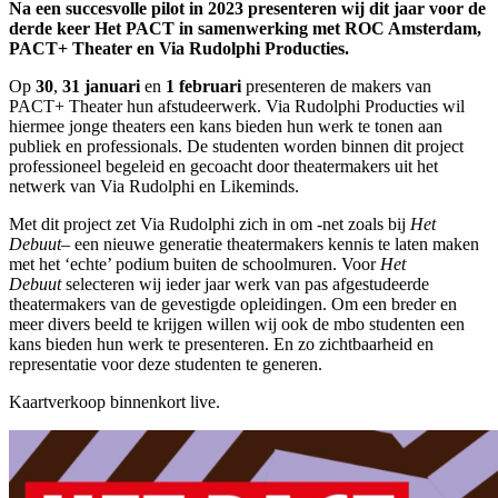
Na een succesvolle pilot in 2023 presenteren wij dit jaar voor de
derde keer Het PACT in samenwerking met ROC Amsterdam,
PACT+ Theater en Via Rudolphi Producties.
Op
30
,
31 januari
en
1 februari
presenteren de makers van
PACT+ Theater hun afstudeerwerk. Via Rudolphi Producties wil
hiermee jonge theaters een kans bieden hun werk te tonen aan
publiek en professionals. De studenten worden binnen dit project
professioneel begeleid en gecoacht door theatermakers uit het
netwerk van Via Rudolphi en Likeminds.
Met dit project zet Via Rudolphi zich in om -net zoals bij
Het
Debuut
– een nieuwe generatie theatermakers kennis te laten maken
met het ‘echte’ podium buiten de schoolmuren. Voor
Het
Debuut
selecteren wij ieder jaar werk van pas afgestudeerde
theatermakers van de gevestigde opleidingen. Om een breder en
meer divers beeld te krijgen willen wij ook de mbo studenten een
kans bieden hun werk te presenteren. En zo zichtbaarheid en
representatie voor deze studenten te generen.
Kaartverkoop binnenkort live.