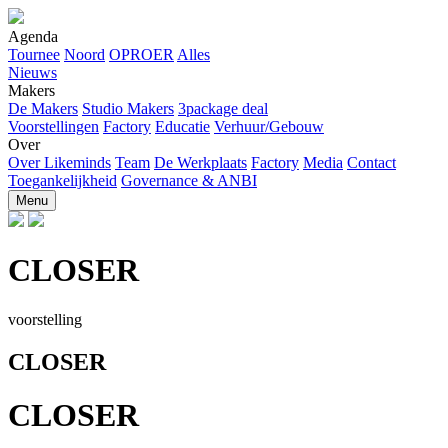
Agenda
Tournee
Noord
OPROER
Alles
Nieuws
Makers
De Makers
Studio Makers
3package deal
Voorstellingen
Factory
Educatie
Verhuur/Gebouw
Over
Over Likeminds
Team
De Werkplaats
Factory
Media
Contact
Toegankelijkheid
Governance & ANBI
Menu
CLOSER
voorstelling
CLOSER
CLOSER