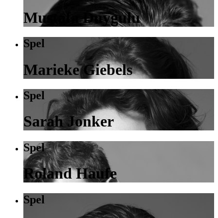
Mustafa Duygulu
Spel
Marieke Giebels
Spel
Sarah Jonker
Spel
Roland Haufe
Spel