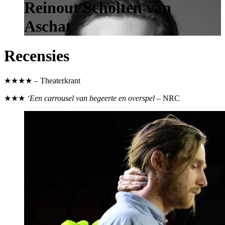
Reinout Scholten van
Aschat
Recensies
★★★★ – Theaterkrant
★★★
‘Een carrousel van begeerte en overspel
– NRC