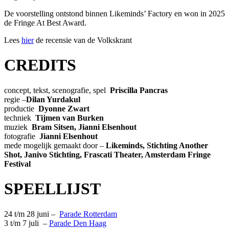
De voorstelling ontstond binnen Likeminds’ Factory en won in 2025
de Fringe At Best Award.
Lees
hier
de recensie van de Volkskrant
CREDITS
concept, tekst, scenografie, spel
Priscilla Pancras
regie –
Dilan Yurdakul
productie
Dyonne Zwart
techniek
Tijmen van Burken
muziek
Bram Sitsen, Jianni Elsenhout
fotografie
Jianni Elsenhout
mede mogelijk gemaakt door –
Likeminds, Stichting Another
Shot, Janivo Stichting, Frascati Theater, Amsterdam Fringe
Festival
SPEELLIJST
24 t/m 28 juni –
Parade Rotterdam
3 t/m 7 juli –
Parade Den Haag