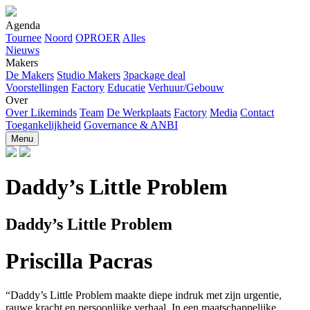
Agenda
Tournee
Noord
OPROER
Alles
Nieuws
Makers
De Makers
Studio Makers
3package deal
Voorstellingen
Factory
Educatie
Verhuur/Gebouw
Over
Over Likeminds
Team
De Werkplaats
Factory
Media
Contact
Toegankelijkheid
Governance & ANBI
Menu
Daddy’s Little Problem
Daddy’s Little Problem
Priscilla Pacras
“Daddy’s Little Problem maakte diepe indruk met zijn urgentie,
rauwe kracht en persoonlijke verhaal. In een maatschappelijke