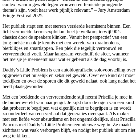
context waarin geweld tegen vrouwen en femicide prangende
thema’s zijn, voelt haar werk pijnlijk relevant.” – Jury Amsterdam
Fringe Festival 2025
Het publiek stapt een met sterren versierde kermistent binnen. Een
licht vermoeide kermisexploitant heet je welkom, terwijl 90’s
classics door de speakers klinken. Vanuit het perspectief van een
jong meisje maak je kennis met een wereld van draaimolens,
bierblikjes en smartlappen. Een plek die tegelijk vertrouwd en
vervreemdend voelt. Maar langzaam verschuift de sfeer, wanneer
het meisje je meeneemt naar wat er gebeurt als de dag voorbij is.
Daddy’s Little Problem is een autobiografische solovoorstelling over
opgroeien met huiselijk en seksueel geweld. Over een kind dat moet
toekijken en over de sporen die dit geweld nalaat, ook lang nadat het
heeft plaatsgevonden.
Met een beeldende en vervreemdende stijl neemt Priscilla je mee in
de binnenwereld van haar jeugd. Je kijkt door de ogen van een kind
dat probeert te begrijpen wat eigenlijk niet te begrijpen is en wordt
zo onderdeel van een verhaal dat generaties overspant. Als maker
met een liefde voor absurdisme en het ongemakkelijke, slaat Priscilla
Pancras met Daddy’s Little Problem een nieuwe weg in. Ze maakt
zichtbaar wat vaak verborgen blijft, en nodigt het publiek uit om niet
weg te kijken.