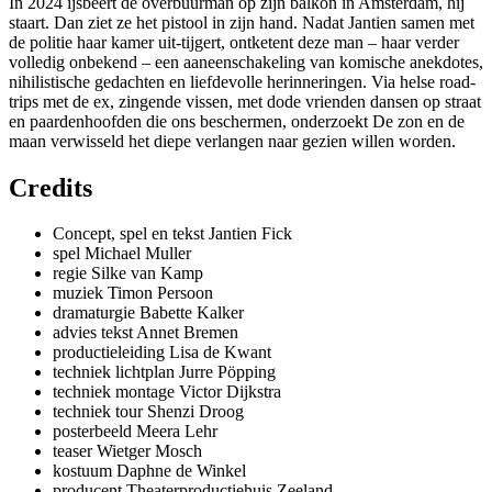
In 2024 ijsbeert de overbuurman op zijn balkon in Amsterdam, hij
staart. Dan ziet ze het pistool in zijn hand. Nadat Jantien samen met
de politie haar kamer uit-tijgert, ontketent deze man – haar verder
volledig onbekend – een aaneenschakeling van komische anekdotes,
nihilistische gedachten en liefdevolle herinneringen. Via helse road-
trips met de ex, zingende vissen, met dode vrienden dansen op straat
en paardenhoofden die ons beschermen, onderzoekt De zon en de
maan verwisseld het diepe verlangen naar gezien willen worden.
Credits
Concept, spel en tekst Jantien Fick
spel Michael Muller
regie Silke van Kamp
muziek Timon Persoon
dramaturgie Babette Kalker
advies tekst Annet Bremen
productieleiding Lisa de Kwant
techniek lichtplan Jurre Pöpping
techniek montage Victor Dijkstra
techniek tour Shenzi Droog
posterbeeld Meera Lehr
teaser Wietger Mosch
kostuum Daphne de Winkel
producent Theaterproductiehuis Zeeland