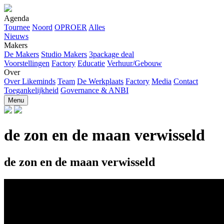
Agenda
Tournee
Noord
OPROER
Alles
Nieuws
Makers
De Makers
Studio Makers
3package deal
Voorstellingen
Factory
Educatie
Verhuur/Gebouw
Over
Over Likeminds
Team
De Werkplaats
Factory
Media
Contact
Toegankelijkheid
Governance & ANBI
Menu
de zon en de maan verwisseld
de zon en de maan verwisseld