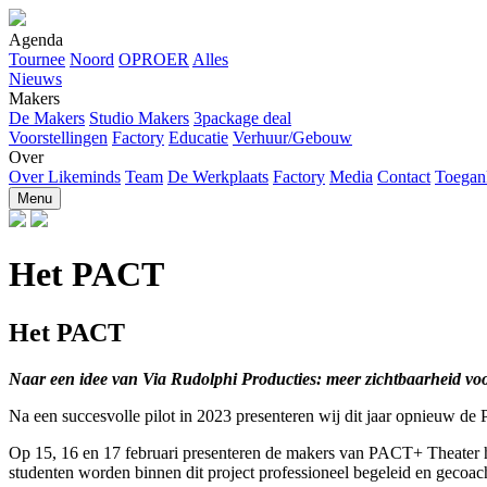
Agenda
Tournee
Noord
OPROER
Alles
Nieuws
Makers
De Makers
Studio Makers
3package deal
Voorstellingen
Factory
Educatie
Verhuur/Gebouw
Over
Over Likeminds
Team
De Werkplaats
Factory
Media
Contact
Toegank
Menu
Het PACT
Het PACT
Naar een idee van Via Rudolphi Producties: meer zichtbaarheid v
Na een succesvolle pilot in 2023 presenteren wij dit jaar opnieuw
Op 15, 16 en 17 februari presenteren de makers van PACT+ Theater hu
studenten worden binnen dit project professioneel begeleid en gecoa