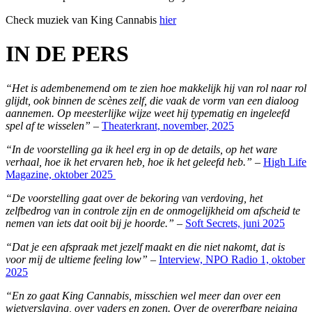
Check muziek van King Cannabis
hier
IN DE PERS
“Het is adembenemend om te zien hoe makkelijk hij van rol naar rol
glijdt, ook binnen de scènes zelf, die vaak de vorm van een dialoog
aannemen. Op meesterlijke wijze weet hij typematig en ingeleefd
spel af te wisselen” –
Theaterkrant, november, 2025
“In de voorstelling ga ik heel erg in op de details, op het ware
verhaal, hoe ik het ervaren heb, hoe ik het geleefd heb.” –
High Life
Magazine, oktober 2025
“De voorstelling gaat over de bekoring van verdoving, het
zelfbedrog
van in controle zijn en de onmogelijkheid om afscheid te
nemen van
iets dat ooit bij je hoorde.” –
Soft Secrets, juni 2025
“Dat je een afspraak met jezelf maakt en die niet nakomt, dat is
voor mij de ultieme feeling low”
–
Interview, NPO Radio 1, oktober
2025
“En zo gaat King Cannabis, misschien wel meer dan over een
wietverslaving, over vaders en zonen. Over de overerfbare neiging