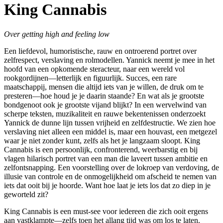
King Cannabis
Over getting high and feeling low
Een liefdevol, humoristische, rauw en ontroerend portret over
zelfrespect, verslaving en rolmodellen. Yannick neemt je mee in het
hoofd van een opkomende steracteur, naar een wereld vol
rookgordijnen—letterlijk en figuurlijk. Succes, een rare
maatschappij, mensen die altijd iets van je willen, de druk om te
presteren—hoe houd je je daarin staande? En wat als je grootste
bondgenoot ook je grootste vijand blijkt? In een wervelwind van
scherpe teksten, muzikaliteit en rauwe bekentenissen onderzoekt
Yannick de dunne lijn tussen vrijheid en zelfdestructie. We zien hoe
verslaving niet alleen een middel is, maar een houvast, een metgezel
waar je niet zonder kunt, zelfs als het je langzaam sloopt. King
Cannabis is een persoonlijk, confronterend, weerbarstig en bij
vlagen hilarisch portret van een man die laveert tussen ambitie en
zelfontsnapping. Een voorstelling over de lokroep van verdoving, de
illusie van controle en de onmogelijkheid om afscheid te nemen van
iets dat ooit bij je hoorde. Want hoe laat je iets los dat zo diep in je
geworteld zit?
King Cannabis is een must-see voor iedereen die zich ooit ergens
aan vastklampte—zelfs toen het allang tijd was om los te laten.