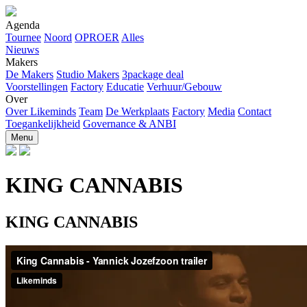
Agenda
Tournee
Noord
OPROER
Alles
Nieuws
Makers
De Makers
Studio Makers
3package deal
Voorstellingen
Factory
Educatie
Verhuur/Gebouw
Over
Over Likeminds
Team
De Werkplaats
Factory
Media
Contact
Toegankelijkheid
Governance & ANBI
Menu
KING CANNABIS
KING CANNABIS