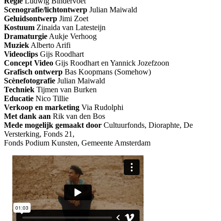
Regie
Ludwig Bindervoet
Scenografie/lichtontwerp
Julian Maiwald
Geluidsontwerp
Jimi Zoet
Kostuum
Zinaida van Latesteijn
Dramaturgie
Aukje Verhoog
Muziek
Alberto Arifi
Videoclips
Gijs Roodhart
Concept Video
Gijs Roodhart en Yannick Jozefzoon
Grafisch ontwerp
Bas Koopmans (Somehow)
Scènefotografie
Julian Maiwald
Techniek
Tijmen van Burken
Educatie
Nico Tillie
Verkoop en marketing
Via Rudolphi
Met dank aan
Rik van den Bos
Mede mogelijk gemaakt door
Cultuurfonds, Dioraphte, De
Versterking, Fonds 21,
Fonds Podium Kunsten, Gemeente Amsterdam