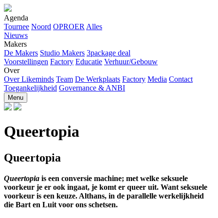
Agenda
Tournee
Noord
OPROER
Alles
Nieuws
Makers
De Makers
Studio Makers
3package deal
Voorstellingen
Factory
Educatie
Verhuur/Gebouw
Over
Over Likeminds
Team
De Werkplaats
Factory
Media
Contact
Toegankelijkheid
Governance & ANBI
Menu
Queertopia
Queertopia
Queertopia
is een conversie machine; met welke seksuele
voorkeur je er ook ingaat, je komt er queer uit. Want seksuele
voorkeur is een keuze. Althans, in de parallelle werkelijkheid
die Bart en Luit voor ons schetsen.