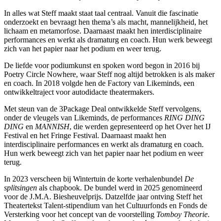
In alles wat Steff maakt staat taal centraal. Vanuit die fascinatie
onderzoekt en bevraagt hen thema’s als macht, mannelijkheid, het
lichaam en metamorfose. Daarnaast maakt hen interdisciplinaire
performances en werkt als dramaturg en coach. Hun werk beweegt
zich van het papier naar het podium en weer terug.
De liefde voor podiumkunst en spoken word begon in 2016 bij
Poetry Circle Nowhere
, waar Steff nog altijd betrokken is als maker
en coach. In 2018 volgde hen de Factory van
Likeminds
, een
ontwikkeltraject voor autodidacte theatermakers.
Met steun van de 3Package Deal ontwikkelde Steff vervolgens,
onder de vleugels van Likeminds, de performances
RING DING
DING
en
MANNISH
, die werden gepresenteerd op het
Over het IJ
Festival
en het
Fringe Festival
. Daarnaast maakt hen
interdisciplinaire performances en werkt als dramaturg en coach.
Hun werk beweegt zich van het papier naar het podium en weer
terug.
In 2023 verscheen bij
Wintertuin
de korte verhalenbundel
De
splitsingen
als chapbook. De bundel werd in 2025 genomineerd
voor de
J.M.A. Biesheuvelprijs
. Datzelfde jaar ontving Steff het
Theatertekst Talent-stipendium van het
Cultuurfonds
en Fonds de
Versterking voor het concept van de voorstelling
Tomboy Theorie
.