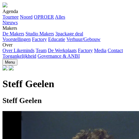
Agenda
Tournee
Noord
OPROER
Alles
Nieuws
Makers
De Makers
Studio Makers
3package deal
Voorstellingen
Factory
Educatie
Verhuur/Gebouw
Over
Over Likeminds
Team
De Werkplaats
Factory
Media
Contact
Toegankelijkheid
Governance & ANBI
Menu
Steff Geelen
Steff Geelen