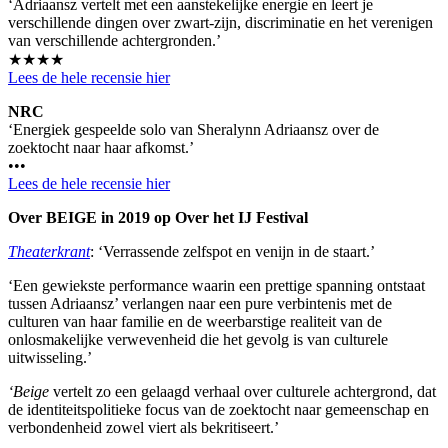
‘Adriaansz vertelt met een aanstekelijke energie en leert je
verschillende dingen over zwart-zijn, discriminatie en het verenigen
van verschillende achtergronden.’
★★★★
Lees de hele recensie hier
NRC
‘Energiek gespeelde solo van Sheralynn Adriaansz over de
zoektocht naar haar afkomst.’
•••
Lees de hele recensie hier
Over BEIGE in 2019 op Over het IJ Festival
Theaterkrant
: ‘Verrassende zelfspot en venijn in de staart.’
‘Een gewiekste performance waarin een prettige spanning ontstaat
tussen Adriaansz’ verlangen naar een pure verbintenis met de
culturen van haar familie en de weerbarstige realiteit van de
onlosmakelijke verwevenheid die het gevolg is van culturele
uitwisseling.’
‘Beige
vertelt zo een gelaagd verhaal over culturele achtergrond, dat
de identiteitspolitieke focus van de zoektocht naar gemeenschap en
verbondenheid zowel viert als bekritiseert.’