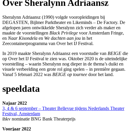
Over Sheralynn Adriaansz
Sheralynn Adriaansz (1990) volgde vooropleidingen bij
DEGASTEN, Bijlmer Parktheater en Likeminds – De Factory. De
afgelopen jaren ontwikkelde Sheralynn zich verder als maker en
maakte de voorstellingen
Black Privilege
voor Amsterdam Fringe,
en
Naar Kisondela
en
We dachten aan jou
in het
Zeecontainerprogramma van Over het IJ Festival.
In 2019 maakte Sheralynn Adriaansz een voorstudie van
BEIGE
die
op Over het IJ Festival te zien was. Oktober 2020 is de uiteindelijke
voorstelling – waarin Sheralynn nog dieper in de thema’s duikt en
visuele verbeelding een grote rol ging spelen – in première gegaan.
Vanaf 5 februari 2022 was
BEIGE op tournee
door het land.
speeldata
Najaar 2022
3, 4 & 6 september – Theater Bellevue tijdens Nederlands Theater
Festival, Amsterdam
ihkv nominatie BNG Bank Theaterprijs
Voorjaar 2022