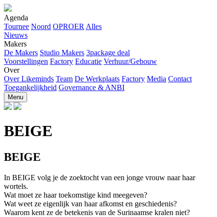
Agenda
Tournee
Noord
OPROER
Alles
Nieuws
Makers
De Makers
Studio Makers
3package deal
Voorstellingen
Factory
Educatie
Verhuur/Gebouw
Over
Over Likeminds
Team
De Werkplaats
Factory
Media
Contact
Toegankelijkheid
Governance & ANBI
Menu
BEIGE
BEIGE
In BEIGE volg je de zoektocht van een jonge vrouw naar haar
wortels.
Wat moet ze haar toekomstige kind meegeven?
Wat weet ze eigenlijk van haar afkomst en geschiedenis?
Waarom kent ze de betekenis van de Surinaamse kralen niet?